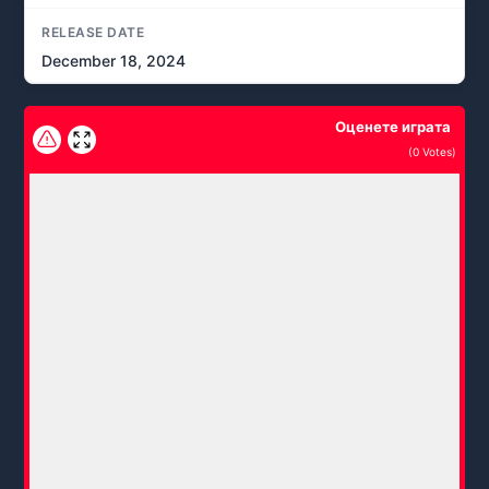
RELEASE DATE
December 18, 2024
Оценете играта
(
0
Votes)