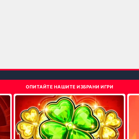
ОПИТАЙТЕ НАШИТЕ ИЗБРАНИ ИГРИ