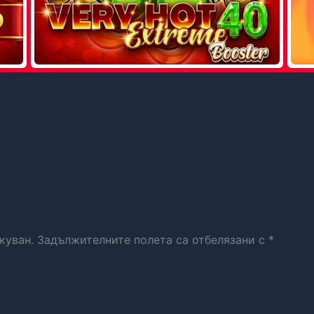
куван.
Задължителните полета са отбелязани с
*