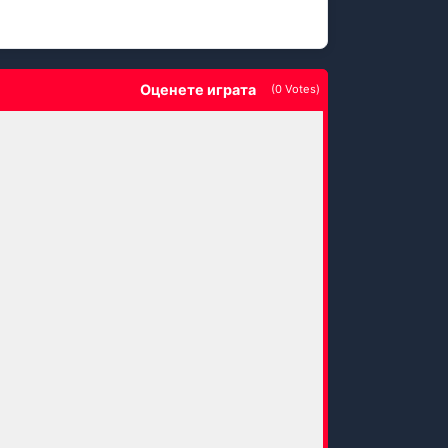
Оценете играта
(
0
Votes)