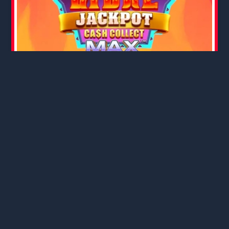
←
Предишен Slot
Следващ Slot
→
Вашият коментар
Вашият имейл адрес няма да бъде публикуван.
Задължителните полета са отбелязани с
*
Коментар:
*