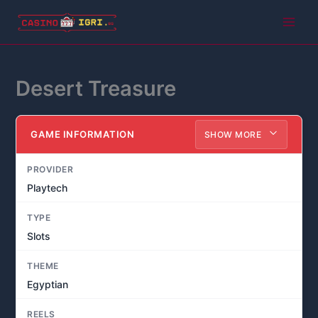
Skip
to
Main
content
Men
Desert Treasure
GAME INFORMATION
SHOW MORE
PROVIDER
Playtech
TYPE
Slots
THEME
Egyptian
REELS