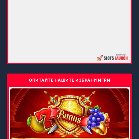
ОПИТАЙТЕ НАШИТЕ ИЗБРАНИ ИГРИ