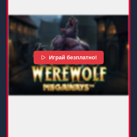
Играй безплатно!