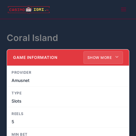
Skip
to
Main
content
Men
Coral Island
GAME INFORMATION
SHOW MORE
PROVIDER
Amusnet
TYPE
Slots
REELS
5
MIN BET