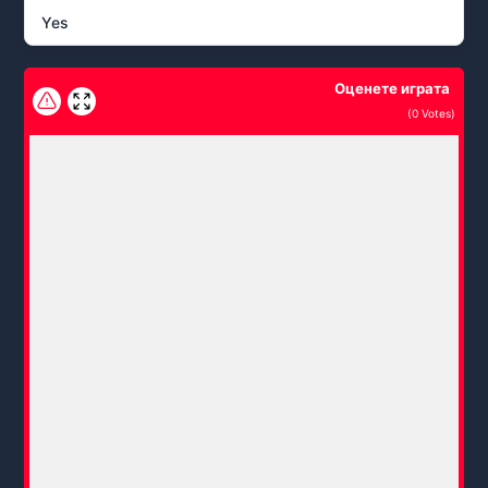
Yes
Оценете играта
(
0
Votes)