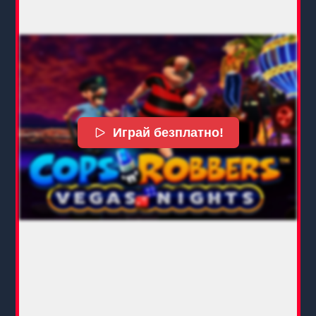
Играй безплатно!