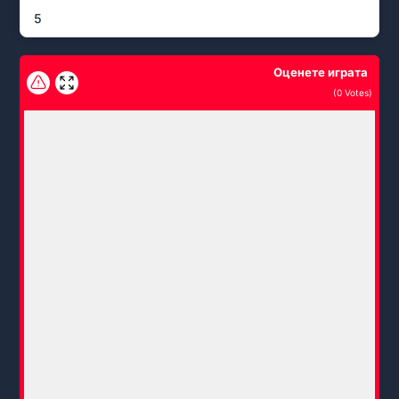
5
Оценете играта
(
0
Votes)