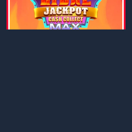
←
Предишен Slot
Следващ Slot
→
Вашият коментар
Вашият имейл адрес няма да бъде публикуван.
Задължителните полета са отбелязани с
*
Коментар:
*