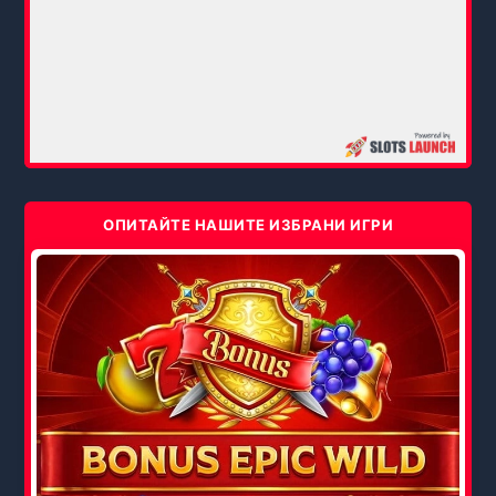
ОПИТАЙТЕ НАШИТЕ ИЗБРАНИ ИГРИ