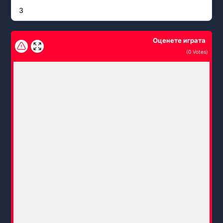
3
Оценете играта
(
0
Votes)