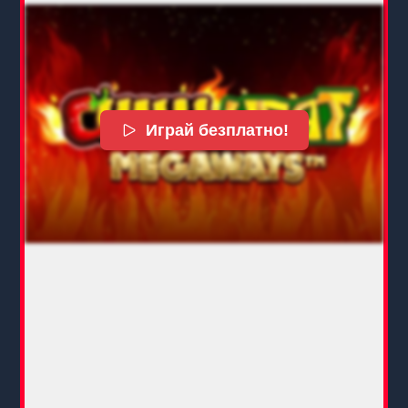
Играй безплатно!