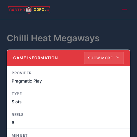
Skip
to
Main
content
Men
Chilli Heat Megaways
GAME INFORMATION
SHOW MORE
PROVIDER
Pragmatic Play
TYPE
Slots
REELS
6
MIN BET