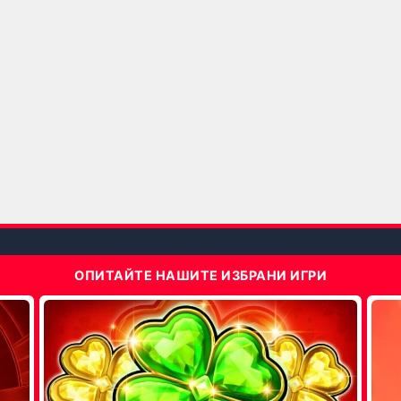
ОПИТАЙТЕ НАШИТЕ ИЗБРАНИ ИГРИ