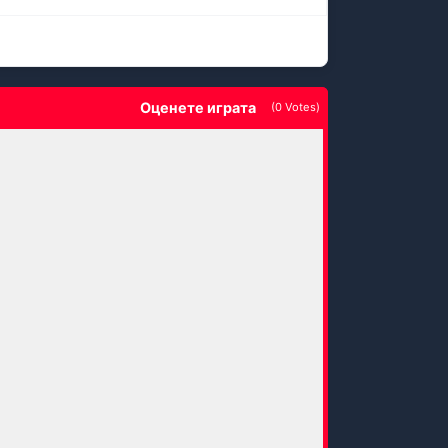
Оценете играта
(
0
Votes)