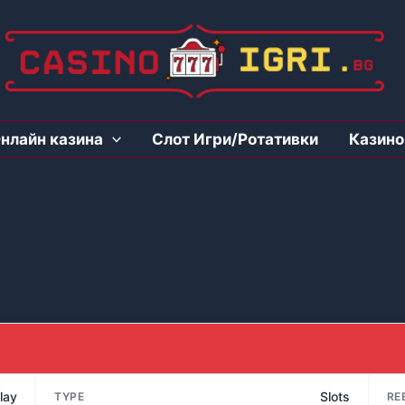
нлайн казина
Слот Игри/Ротативки
Казино
lay
Slots
TYPE
RE