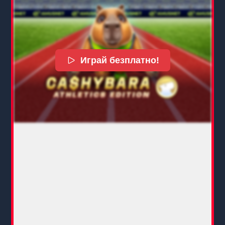
Играй безплатно!