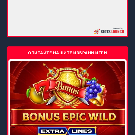
ОПИТАЙТЕ НАШИТЕ ИЗБРАНИ ИГРИ