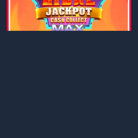
←
Предишен Slot
Следващ Slot
→
Вашият коментар
Вашият имейл адрес няма да бъде публикуван.
Задължителните полета са отбелязани с
*
Коментар:
*