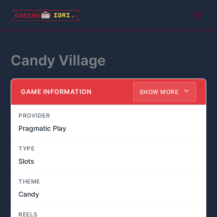
Skip
to
Main
content
Men
Candy Village
GAME INFORMATION
SHOW MORE
PROVIDER
Pragmatic Play
TYPE
Slots
THEME
Candy
REELS