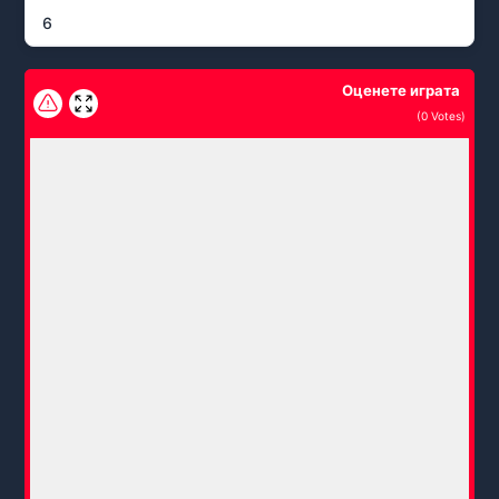
6
Оценете играта
(
0
Votes)