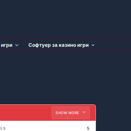
 игри
Софтуер за казино игри
SHOW MORE
5
ELS