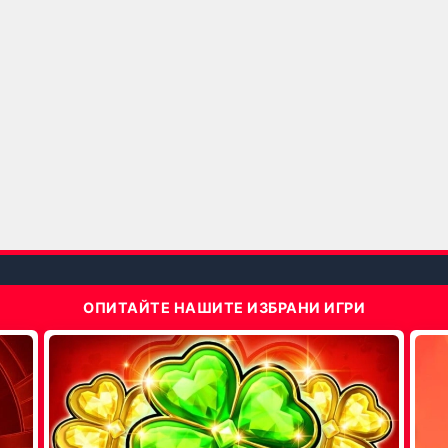
ОПИТАЙТЕ НАШИТЕ ИЗБРАНИ ИГРИ