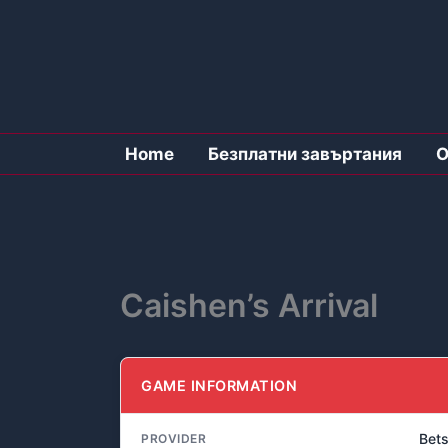
Skip
to
content
Home
Безплатни завъртания
О
Caishen’s Arrival
GAME INFORMATION
Bets
PROVIDER