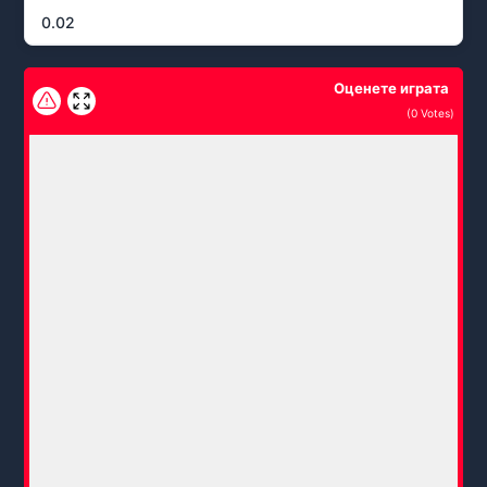
0.02
Оценете играта
(
0
Votes)