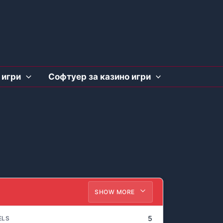
 игри
Софтуер за казино игри
SHOW MORE
5
ELS