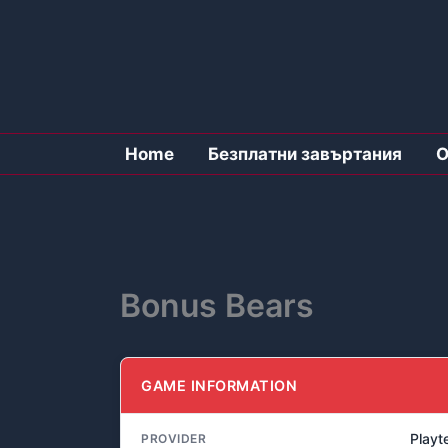
Skip
to
content
Home
Безплатни завъртания
О
Bonus Bears
GAME INFORMATION
Playt
PROVIDER