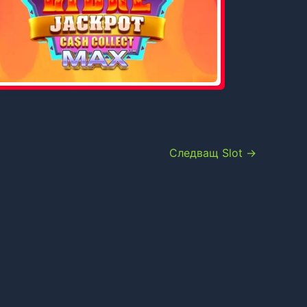
Следващ Slot
→