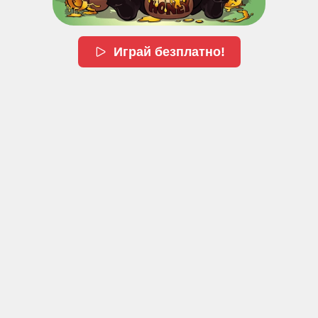
Играй безплатно!