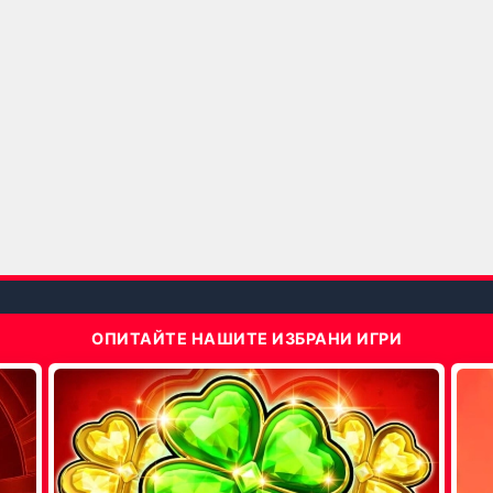
ОПИТАЙТЕ НАШИТЕ ИЗБРАНИ ИГРИ