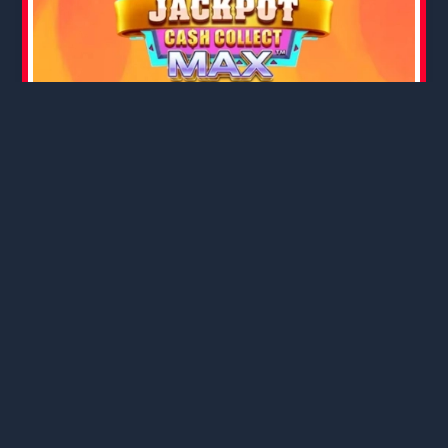
←
Предишен Slot
Следващ Slot
→
Вашият коментар
Вашият имейл адрес няма да бъде публикуван.
Задължителните полета са отбелязани с
*
Коментар:
*