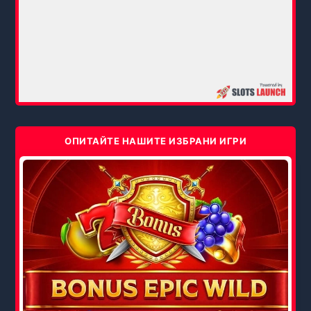
ОПИТАЙТЕ НАШИТЕ ИЗБРАНИ ИГРИ