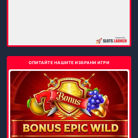
ОПИТАЙТЕ НАШИТЕ ИЗБРАНИ ИГРИ