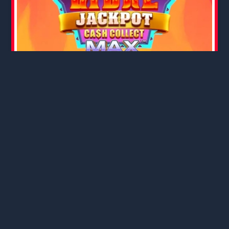
←
Предишен Slot
Следващ Slot
→
Вашият коментар
Вашият имейл адрес няма да бъде публикуван.
Задължителните полета са отбелязани с
*
Коментар:
*