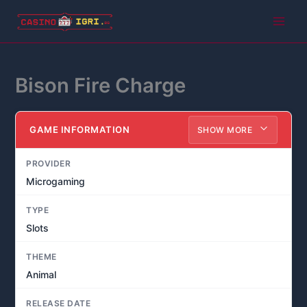
Skip
to
Main
content
Men
Bison Fire Charge
GAME INFORMATION
SHOW MORE
PROVIDER
Microgaming
TYPE
Slots
THEME
Animal
RELEASE DATE