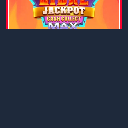
←
Предишен Slot
Следващ Slot
→
Вашият коментар
Вашият имейл адрес няма да бъде публикуван.
Задължителните полета са отбелязани с
*
Коментар:
*