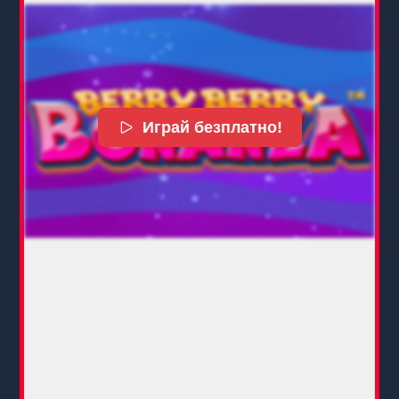
Играй безплатно!