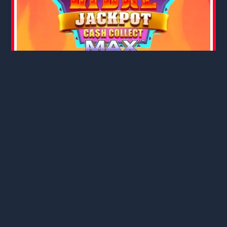
←
Предишен Slot
Следващ Slot
→
Вашият коментар
Вашият имейл адрес няма да бъде публикуван.
Задължителните полета са отбелязани с
*
Коментар:
*