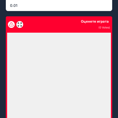
0.01
Оценете играта
(
0
Votes)