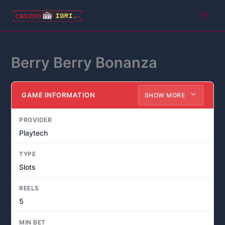
Skip
to
Main
content
Men
Berry Berry Bonanza
GAME INFORMATION
SHOW MORE
PROVIDER
Playtech
TYPE
Slots
REELS
5
MIN BET