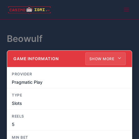
Skip
to
Main
content
Men
Beowulf
GAME INFORMATION
SHOW MORE
PROVIDER
Pragmatic Play
TYPE
Slots
REELS
5
MIN BET