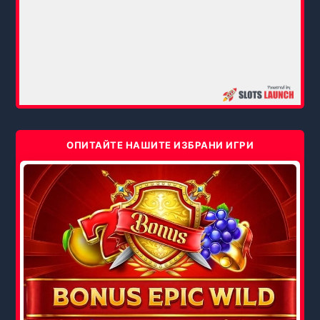
ОПИТАЙТЕ НАШИТЕ ИЗБРАНИ ИГРИ