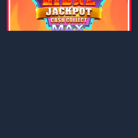
←
Предишен Slot
Следващ Slot
→
Вашият коментар
Вашият имейл адрес няма да бъде публикуван.
Задължителните полета са отбелязани с
*
Коментар:
*