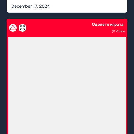
December 17, 2024
Оценете играта
(
0
Votes)