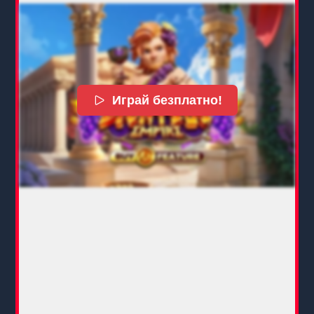
Играй безплатно!