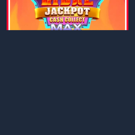
←
Предишен Slot
Следващ Slot
→
Вашият коментар
Вашият имейл адрес няма да бъде публикуван.
Задължителните полета са отбелязани с
*
Коментар:
*