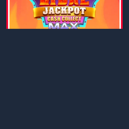
←
Предишен Slot
Следващ Slot
→
Вашият коментар
Вашият имейл адрес няма да бъде публикуван.
Задължителните полета са отбелязани с
*
Коментар:
*