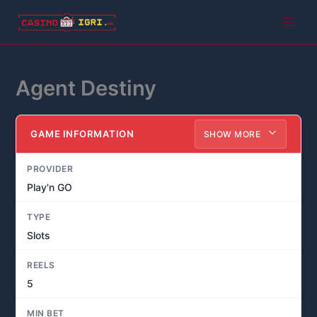
Skip
to
Main
content
Men
Agent Destiny
GAME INFORMATION
SHOW MORE
PROVIDER
Play'n GO
TYPE
Slots
REELS
5
MIN BET