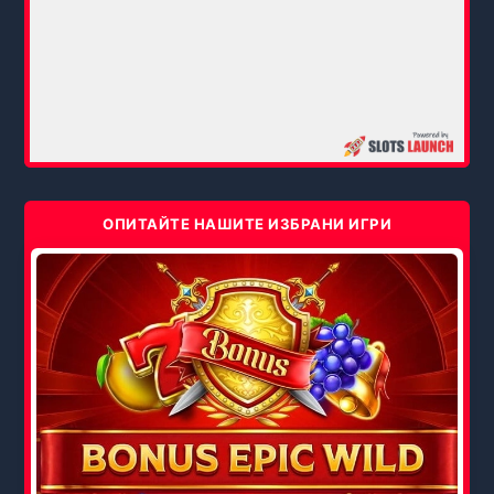
ОПИТАЙТЕ НАШИТЕ ИЗБРАНИ ИГРИ