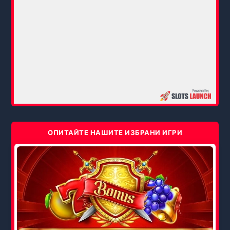
ОПИТАЙТЕ НАШИТЕ ИЗБРАНИ ИГРИ