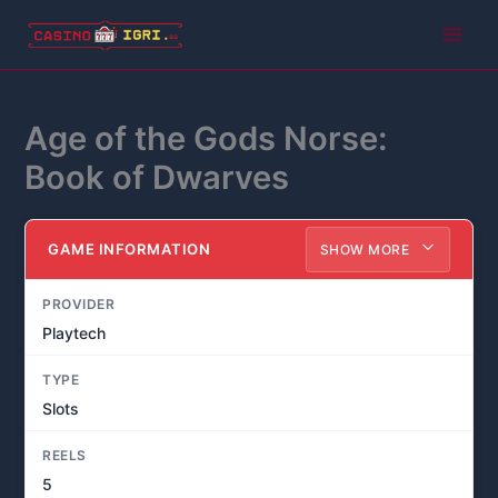
Skip
to
Main
content
Men
Age of the Gods Norse:
Book of Dwarves
GAME INFORMATION
SHOW MORE
PROVIDER
Playtech
TYPE
Slots
REELS
5