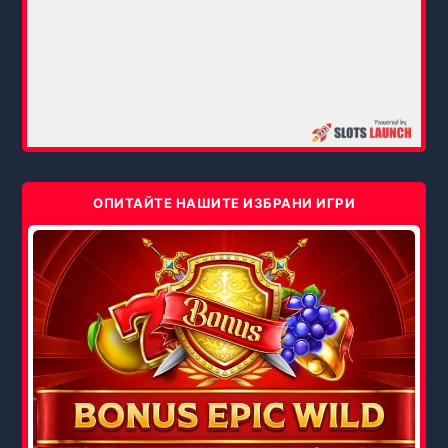
ОПИТАЙТЕ НАШИТЕ ИЗБРАНИ ИГРИ