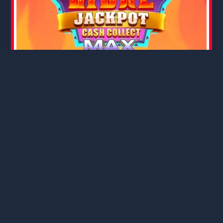
←
Предишен Slot
Следващ Slot
→
Вашият коментар
Вашият имейл адрес няма да бъде публикуван.
Задължителните полета са отбелязани с
*
Коментар:
*