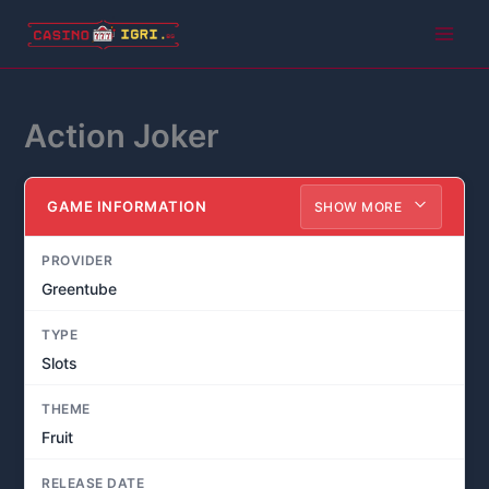
Skip
to
Main
content
Men
Action Joker
GAME INFORMATION
SHOW MORE
PROVIDER
Greentube
TYPE
Slots
THEME
Fruit
RELEASE DATE