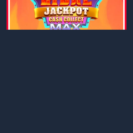
←
Предишен Slot
Следващ Slot
→
Вашият коментар
Вашият имейл адрес няма да бъде публикуван.
Задължителните полета са отбелязани с
*
Коментар:
*