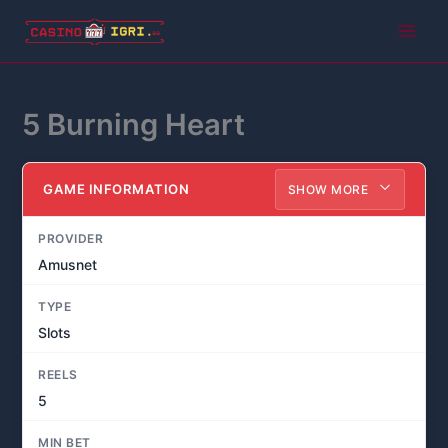
Skip
to
Main
content
Men
5 Burning Heart
GAME INFORMATION
SHOW MORE
PROVIDER
Amusnet
TYPE
Slots
REELS
5
MIN BET