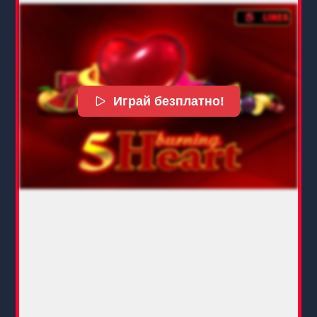
Играй безплатно!