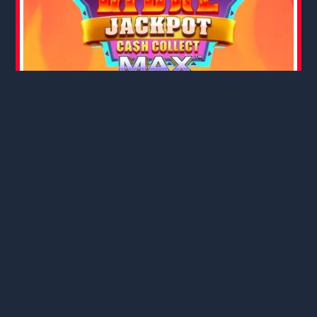
←
Предишен Slot
Следващ Slot
→
Вашият коментар
Вашият имейл адрес няма да бъде публикуван.
Задължителните полета са отбелязани с
*
Коментар:
*