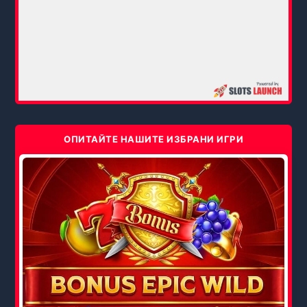
ОПИТАЙТЕ НАШИТЕ ИЗБРАНИ ИГРИ