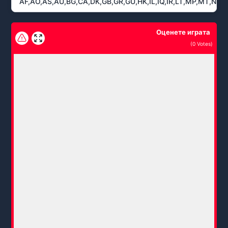
AF,AO,AS,AU,BG,CA,DK,GB,GR,GU,HK,IL,IQ,IR,LT,MP,MT,NI,N
Оценете играта
(
0
Votes)